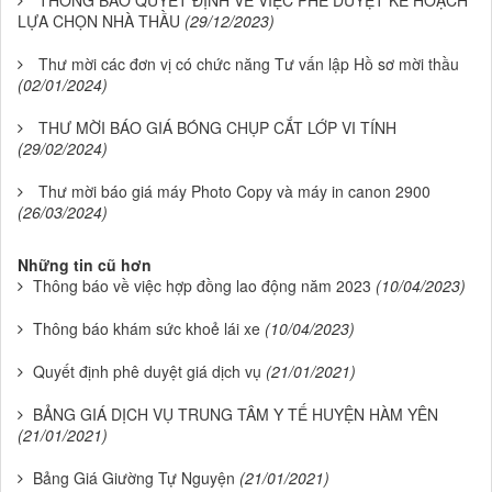
THÔNG BÁO QUYẾT ĐỊNH VỀ VIỆC PHÊ DUYỆT KẾ HOẠCH
LỰA CHỌN NHÀ THẦU
(29/12/2023)
Thư mời các đơn vị có chức năng Tư vấn lập Hồ sơ mời thầu
(02/01/2024)
THƯ MỜI BÁO GIÁ BÓNG CHỤP CẮT LỚP VI TÍNH
(29/02/2024)
Thư mời báo giá máy Photo Copy và máy in canon 2900
(26/03/2024)
Những tin cũ hơn
Thông báo về việc hợp đồng lao động năm 2023
(10/04/2023)
Thông báo khám sức khoẻ lái xe
(10/04/2023)
Quyết định phê duyệt giá dịch vụ
(21/01/2021)
BẢNG GIÁ DỊCH VỤ TRUNG TÂM Y TẾ HUYỆN HÀM YÊN
(21/01/2021)
Bảng Giá Giường Tự Nguyện
(21/01/2021)