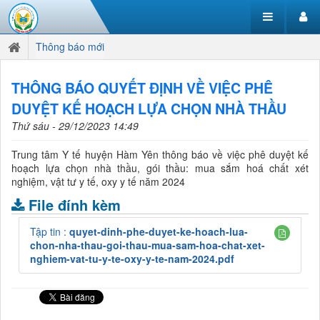
Thông báo mới
THÔNG BÁO QUYẾT ĐỊNH VỀ VIỆC PHÊ
DUYỆT KẾ HOẠCH LỰA CHỌN NHÀ THẦU
Thứ sáu - 29/12/2023 14:49
Trung tâm Y tế huyện Hàm Yên thông báo về việc phê duyệt kế
hoạch lựa chọn nhà thầu, gói thầu: mua sắm hoá chất xét
nghiệm, vật tư y tế, oxy y tế năm 2024
File đính kèm
Tập tin :
quyet-dinh-phe-duyet-ke-hoach-lua-
chon-nha-thau-goi-thau-mua-sam-hoa-chat-xet-
nghiem-vat-tu-y-te-oxy-y-te-nam-2024.pdf