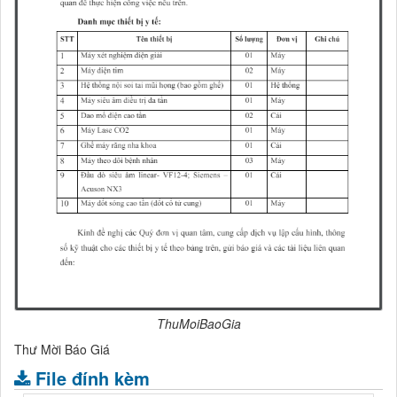
ThuMoiBaoGia
Thư Mời Báo Giá
File đính kèm