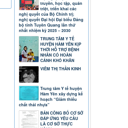
truyền, học tập, quán
triệt, triển khai các
nghị quyết của Bộ Chính trị;
nghị quyết Đại hội Đại biểu Đảng
bộ tỉnh Tuyên Quang lần thứ
nhất nhiệm kỳ 2025 – 2030
TRUNG TÂM Y TẾ
HUYỆN HÀM YÊN KỊP
THỜI HỖ TRỢ BỆNH
NHÂN CÓ HOÀN
CẢNH KHÓ KHĂN
VIÊM THỊ THẦN KINH
Trung tâm Y tế huyện
Hàm Yên xây dựng kế
hoạch “Giảm thiểu
chất thải nhựa”
BẢN CÔNG BỐ CƠ SỞ
ĐÁP ỨNG YÊU CẦU
LÀ CƠ SỞ THỰC