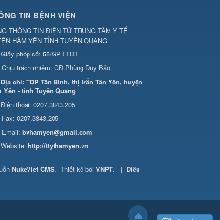
ÔNG TIN BỆNH VIỆN
G THÔNG TIN ĐIỆN TỬ TRUNG TÂM Y TẾ
YỆN HÀM YÊN TỈNH TUYÊN QUANG
Giấy phép số: 55/GP-TTĐT
Chịu trách nhiệm:
GĐ.Phùng Duy Bảo
Địa chỉ:
TDP Tân Bình, thị trấn Tân Yên, huyện
 Yên - tỉnh Tuyên Quang
Điện thoại:
0207.3843.205
Fax:
0207.3843.205
Email:
bvhamyen@gmail.com
Website:
http://ttythamyen.vn
guồn
NukeViet CMS
.
Thiết kế bởi
VNPT
.
|
Điều