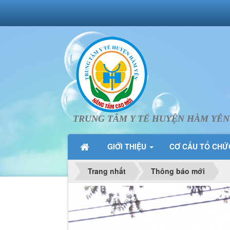
TRUNG TÂM Y TẾ HUYỆN HÀM YÊN
GIỚI THIỆU
CƠ CẤU TỔ CH
Trang nhất
Thông báo mới