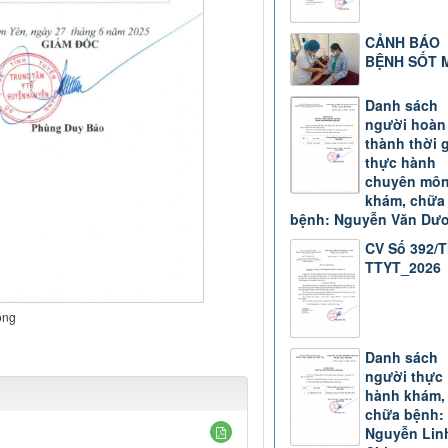
CẢNH BÁO
BỆNH SỐT 
Danh sách
người hoàn
thành thời 
thực hành
chuyên mô
khám, chữa
bệnh: Nguyễn Văn Dư
CV Số 392/
TTYT_2026
ong
Danh sách
người thực
hành khám,
chữa bệnh:
Nguyễn Lin