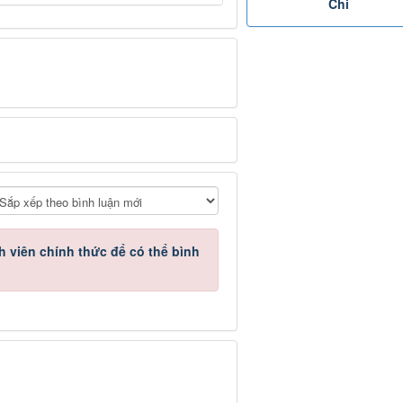
Chi
h viên chính thức
để có thể bình