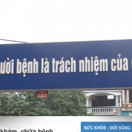
SỨC KHỎE - ĐỜI SỐNG
 khám, chữa bệnh