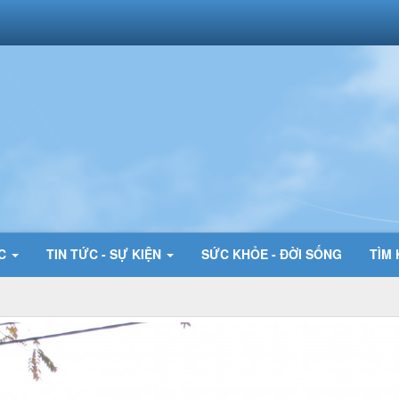
ỨC
TIN TỨC - SỰ KIỆN
SỨC KHỎE - ĐỜI SỐNG
TÌM 