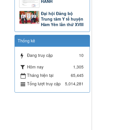
HÀNH
Đại hội Đảng bộ
Trung tâm Y tế huyện
Hàm Yên lần thứ XVIII
Thống kê
Đang truy cập
10
Hôm nay
1,305
Tháng hiện tại
65,445
Tổng lượt truy cập
5,014,281