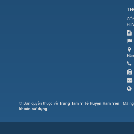
TH
CỔN
HU
Hàm
© Bản quyền thuộc về
Trung Tâm Y Tế Huyện Hàm Yên
.
Mã n
khoản sử dụng