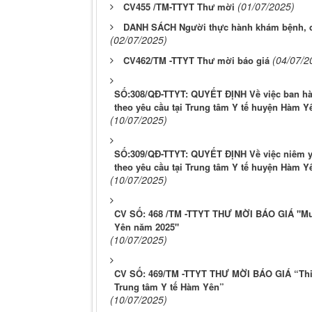
(01/07/2025)
CV455 /TM-TTYT Thư mời
DANH SÁCH Người thực hành khám bệnh, 
(02/07/2025)
(04/07/2
CV462/TM -TTYT Thư mời báo giá
SỐ:308/QÐ-TTYT: QUYẾT ĐỊNH Về việc ban hà
theo yêu cầu tại Trung tâm Y tế huyện Hàm Y
(10/07/2025)
SỐ:309/QĐ-TTYT: QUYẾT ĐỊNH Về việc niêm y
theo yêu cầu tại Trung tâm Y tế huyện Hàm Y
(10/07/2025)
CV SỐ: 468 /TM -TTYT THƯ MỜI BÁO GIÁ "Mua
Yên năm 2025"
(10/07/2025)
CV SỐ: 469/TM -TTYT THƯ MỜI BÁO GIÁ “Thi c
Trung tâm Y tế Hàm Yên”
(10/07/2025)