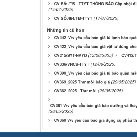
CV Số: /TB - TTYT THÔNG BÁO Cập nhật địa
(14/07/2025)
(17/07/2025)
CV SỐ:484/TM-TTYT
Những tin cũ hơn
CV442_V/v yêu cầu báo giá tủ lạnh bảo qu
CV422_V/v yêu cầu báo giá vật tư dùng ch
(13/06/2025)
CV215/SYT-NVYD
CV412/
(12/06/2025)
CV336/VNCB-TTYT
CV390_V/v yêu cầu báo giá tủ bảo quản má
(29/05/2025)
CV369_2025 Thư mời báo giá
(26/05/2025)
CV362_2025_ Thư mời
CV361 V/v yêu cầu báo giá bảo dưỡng và th
(26/05/2025)
CV360 V/v yêu cầu báo giá dụng cụ phẫu th