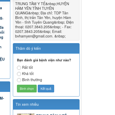
TRUNG TÂM Y TẾ&nbsp;HUYỆN
Đa
HÀM YÊN TỈNH TUYÊN
QUANG&nbsp; Địa chỉ: TDP Tân
g,
Bình, thị trấn Tân Yên, huyện Hàm
Yên - tỉnh Tuyên Quang&nbsp; Điện
thoại: 0207.3843.205&nbsp; - Fax:
đa
0207.3843.205&nbsp; Email:
nối
bvhamyen@gmail.com. &nbsp;
ng
n
Thăm dò ý kiến
IỆU
Bạn đánh giá bệnh viện như nào?
Rất tốt
Khá tốt
Bình thường
TM-
Tin xem nhiều