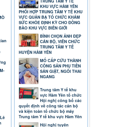
TRUNG TÂM Y TẾ
KHU VỰC HÀM YÊN
PHỐI HỢP TRUNG TÂM Y TẾ KHU
VỰC QUẢN BẠ TỔ CHỨC KHÁM
MÒ
SỨC KHỎE ĐỊNH KỲ CHO ĐỒNG
BÀO KHU VỰC BIÊN GIỚI
BÌNH CHỌN ẢNH ĐẸP
gian
CÁN BỘ, VIÊN CHỨC
TRUNG TÂM Y TẾ
n
HUYỆN HÀM YÊN
MỔ CẤP CỨU THÀNH
ơng
CÔNG SẢN PHỤ TIỀN
TM-
SẢN GIẬT, NGÔI THAI
NGANG
Trung tâm Y tế khu
vực Hàm Yên tổ chức
Hội nghị công bố các
quyết định về công tác cán bộ
và kiện toàn tổ chức bộ máy
Trung tâm Y tế khu vực Hàm Yên
 Lê
h
Hội nghị tuyên