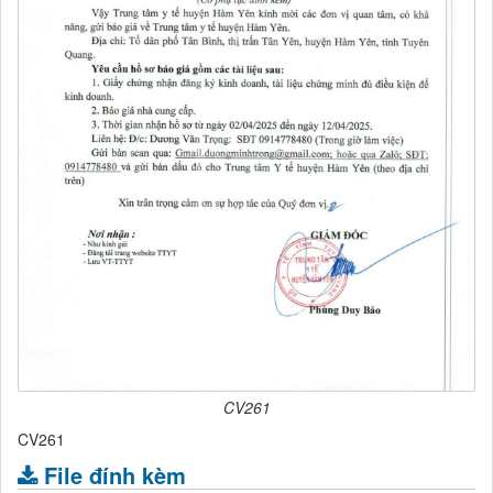
CV261
CV261
File đính kèm