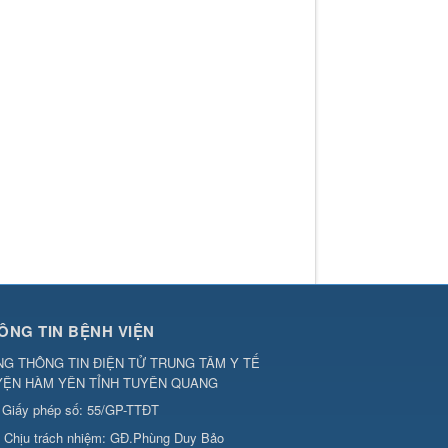
ÔNG TIN BỆNH VIỆN
G THÔNG TIN ĐIỆN TỬ TRUNG TÂM Y TẾ
YỆN HÀM YÊN TỈNH TUYÊN QUANG
Giấy phép số: 55/GP-TTĐT
Chịu trách nhiệm:
GĐ.Phùng Duy Bảo