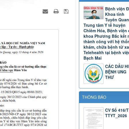
Bệnh viện 
Khoa tỉnh
Tuyên Quan
Trung tâm Y tế huyện
Chiêm Hóa, Bệnh viện 
khoa Phương Bắc kết 
thành công với hệ thố
khám, chữa bệnh từ xa
Telehealth tại bệnh việ
Bạch Mai
CÁC DẤU H
BỆNH UNG
THƯ
THÔNG BÁO
CV Số 416/
TTYT_2026