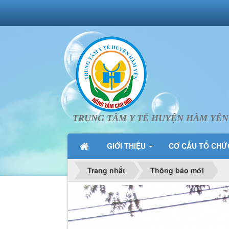
TRUNG TÂM Y TẾ HUYỆN HÀM YÊN
GIỚI THIỆU
CƠ CẤU TỔ CH
Trang nhất
Thông báo mới