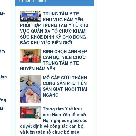
Tin xem nhiều
TM-
TRUNG TÂM Y TẾ
KHU VỰC HÀM YÊN
PHỐI HỢP TRUNG TÂM Y TẾ KHU
VỰC QUẢN BẠ TỔ CHỨC KHÁM
SỨC KHỎE ĐỊNH KỲ CHO ĐỒNG
BÀO KHU VỰC BIÊN GIỚI
BÌNH CHỌN ẢNH ĐẸP
MÒ
CÁN BỘ, VIÊN CHỨC
TRUNG TÂM Y TẾ
HUYỆN HÀM YÊN
gian
MỔ CẤP CỨU THÀNH
CÔNG SẢN PHỤ TIỀN
n
SẢN GIẬT, NGÔI THAI
NGANG
ơng
TM-
Trung tâm Y tế khu
vực Hàm Yên tổ chức
Hội nghị công bố các
quyết định về công tác cán bộ
và kiện toàn tổ chức bộ máy