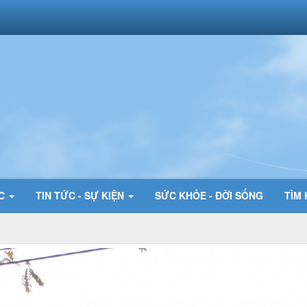
ỨC
TIN TỨC - SỰ KIỆN
SỨC KHỎE - ĐỜI SỐNG
TÌM 