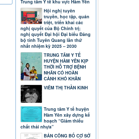
Trung tâm Y tế khu vực Hàm Yên
Hội nghị tuyên
truyền, học tập, quán
triệt, triển khai các
nghị quyết của Bộ Chính trị;
nghị quyết Đại hội Đại biểu Đảng
bộ tỉnh Tuyên Quang lần thứ
nhất nhiệm kỳ 2025 – 2030
TRUNG TÂM Y TẾ
HUYỆN HÀM YÊN KỊP
THỜI HỖ TRỢ BỆNH
NHÂN CÓ HOÀN
CẢNH KHÓ KHĂN
VIÊM THỊ THẦN KINH
Trung tâm Y tế huyện
Hàm Yên xây dựng kế
hoạch “Giảm thiểu
chất thải nhựa”
BẢN CÔNG BỐ CƠ SỞ