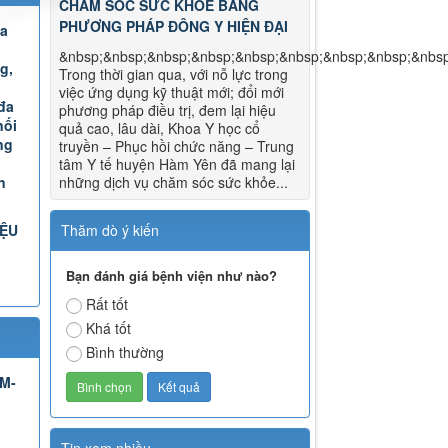
CHĂM SÓC SỨC KHỎE BẰNG
PHƯƠNG PHÁP ĐÔNG Y HIỆN ĐẠI
Đa
&nbsp;&nbsp;&nbsp;&nbsp;&nbsp;&nbsp;&nbsp;&nbsp;&nbs
g,
Trong thời gian qua, với nỗ lực trong
việc ứng dụng kỹ thuật mới; đổi mới
đa
phương pháp điều trị, đem lại hiệu
nối
quả cao, lâu dài, Khoa Y học cổ
ng
truyền – Phục hồi chức năng – Trung
tâm Y tế huyện Hàm Yên đã mang lại
n
những dịch vụ chăm sóc sức khỏe...
IỆU
Thăm dò ý kiến
Bạn đánh giá bệnh viện như nào?
Rất tốt
Khá tốt
Bình thường
TM-