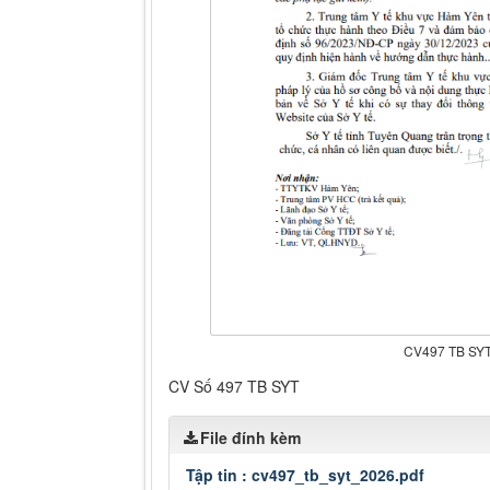
CV497 TB SY
CV Số 497 TB SYT
File đính kèm
Tập tin :
cv497_tb_syt_2026.pdf