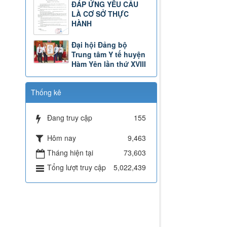
ĐÁP ỨNG YÊU CẦU
LÀ CƠ SỞ THỰC
HÀNH
Đại hội Đảng bộ
Trung tâm Y tế huyện
Hàm Yên lần thứ XVIII
Thống kê
Đang truy cập
155
Hôm nay
9,463
Tháng hiện tại
73,603
Tổng lượt truy cập
5,022,439