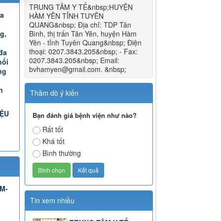
TRUNG TÂM Y TẾ&nbsp;HUYỆN
Đa
HÀM YÊN TỈNH TUYÊN
QUANG&nbsp; Địa chỉ: TDP Tân
g,
Bình, thị trấn Tân Yên, huyện Hàm
Yên - tỉnh Tuyên Quang&nbsp; Điện
thoại: 0207.3843.205&nbsp; - Fax:
đa
0207.3843.205&nbsp; Email:
nối
bvhamyen@gmail.com. &nbsp;
ng
n
Thăm dò ý kiến
IỆU
Bạn đánh giá bệnh viện như nào?
Rất tốt
Khá tốt
Bình thường
TM-
Tin xem nhiều