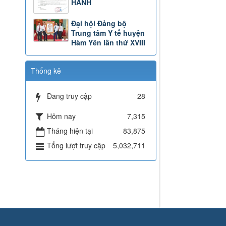
HÀNH
Đại hội Đảng bộ
Trung tâm Y tế huyện
Hàm Yên lần thứ XVIII
Thống kê
Đang truy cập
28
Hôm nay
7,315
Tháng hiện tại
83,875
Tổng lượt truy cập
5,032,711