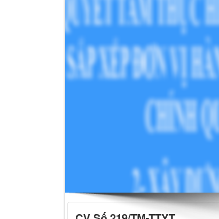
CV Số 219/TM-TTYT