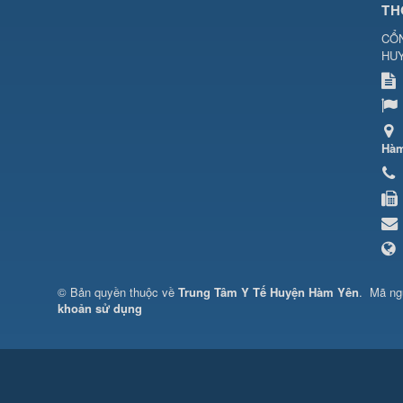
TH
CỔN
HU
Hàm
© Bản quyền thuộc về
Trung Tâm Y Tế Huyện Hàm Yên
.
Mã n
khoản sử dụng