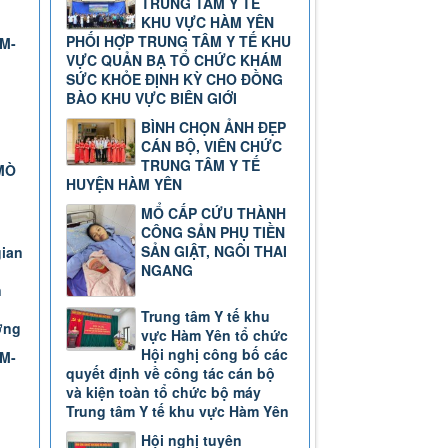
TRUNG TÂM Y TẾ
KHU VỰC HÀM YÊN
PHỐI HỢP TRUNG TÂM Y TẾ KHU
TM-
VỰC QUẢN BẠ TỔ CHỨC KHÁM
SỨC KHỎE ĐỊNH KỲ CHO ĐỒNG
BÀO KHU VỰC BIÊN GIỚI
BÌNH CHỌN ẢNH ĐẸP
CÁN BỘ, VIÊN CHỨC
TRUNG TÂM Y TẾ
MÒ
HUYỆN HÀM YÊN
MỔ CẤP CỨU THÀNH
CÔNG SẢN PHỤ TIỀN
SẢN GIẬT, NGÔI THAI
gian
NGANG
n
Trung tâm Y tế khu
ơng
vực Hàm Yên tổ chức
Hội nghị công bố các
TM-
quyết định về công tác cán bộ
và kiện toàn tổ chức bộ máy
Trung tâm Y tế khu vực Hàm Yên
Hội nghị tuyên