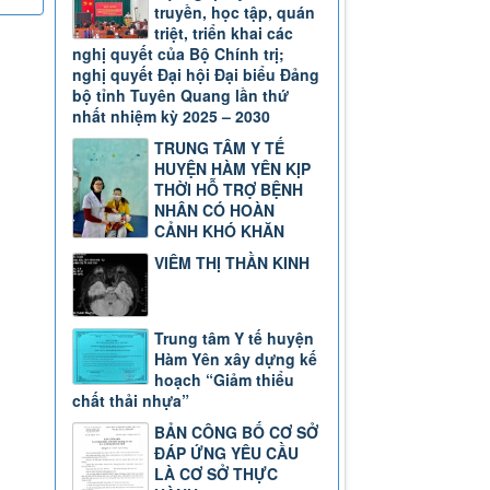
truyền, học tập, quán
triệt, triển khai các
nghị quyết của Bộ Chính trị;
nghị quyết Đại hội Đại biểu Đảng
bộ tỉnh Tuyên Quang lần thứ
nhất nhiệm kỳ 2025 – 2030
TRUNG TÂM Y TẾ
HUYỆN HÀM YÊN KỊP
THỜI HỖ TRỢ BỆNH
NHÂN CÓ HOÀN
CẢNH KHÓ KHĂN
VIÊM THỊ THẦN KINH
Trung tâm Y tế huyện
Hàm Yên xây dựng kế
hoạch “Giảm thiểu
chất thải nhựa”
BẢN CÔNG BỐ CƠ SỞ
ĐÁP ỨNG YÊU CẦU
LÀ CƠ SỞ THỰC