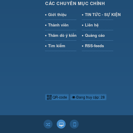
CÁC CHUYÊN MỤC CHÍNH
Giới thiệu
TIN TỨC - SỰ KIỆN
Thành viên
Liên hệ
Thăm dò ý kiến
Quảng cáo
Tìm kiếm
RSS-feeds
QR-code
Đang truy cập: 28