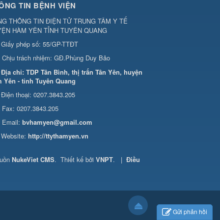
ÔNG TIN BỆNH VIỆN
G THÔNG TIN ĐIỆN TỬ TRUNG TÂM Y TẾ
YỆN HÀM YÊN TỈNH TUYÊN QUANG
Giấy phép số: 55/GP-TTĐT
Chịu trách nhiệm:
GĐ.Phùng Duy Bảo
Địa chỉ:
TDP Tân Bình, thị trấn Tân Yên, huyện
 Yên - tỉnh Tuyên Quang
Điện thoại:
0207.3843.205
Fax:
0207.3843.205
Email:
bvhamyen@gmail.com
Website:
http://ttythamyen.vn
guồn
NukeViet CMS
.
Thiết kế bởi
VNPT
.
|
Điều
Gửi phản hồi