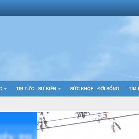
ỨC
TIN TỨC - SỰ KIỆN
SỨC KHỎE - ĐỜI SỐNG
TÌM 