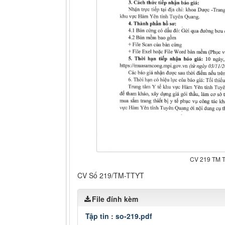
CV 219 TM 
CV Số 219/TM-TTYT
File đính kèm
Tập tin :
so-219.pdf