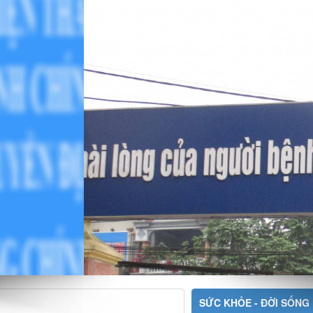
SỨC KHỎE - ĐỜI SỐNG