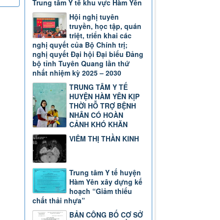
Trung tâm Y tế khu vực Hàm Yên
Hội nghị tuyên
truyền, học tập, quán
triệt, triển khai các
nghị quyết của Bộ Chính trị;
nghị quyết Đại hội Đại biểu Đảng
bộ tỉnh Tuyên Quang lần thứ
nhất nhiệm kỳ 2025 – 2030
TRUNG TÂM Y TẾ
HUYỆN HÀM YÊN KỊP
THỜI HỖ TRỢ BỆNH
NHÂN CÓ HOÀN
CẢNH KHÓ KHĂN
VIÊM THỊ THẦN KINH
Trung tâm Y tế huyện
Hàm Yên xây dựng kế
hoạch “Giảm thiểu
chất thải nhựa”
BẢN CÔNG BỐ CƠ SỞ