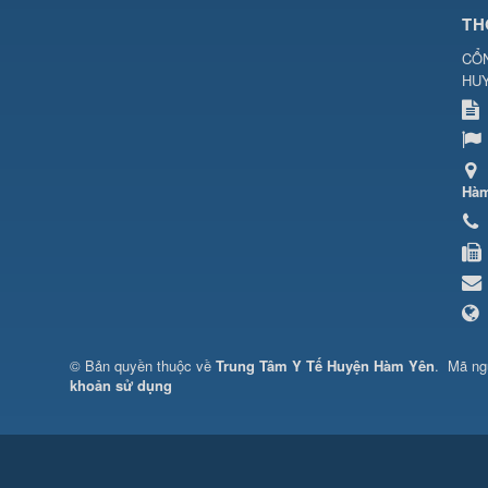
TH
CỔN
HU
Hàm
© Bản quyền thuộc về
Trung Tâm Y Tế Huyện Hàm Yên
.
Mã n
khoản sử dụng