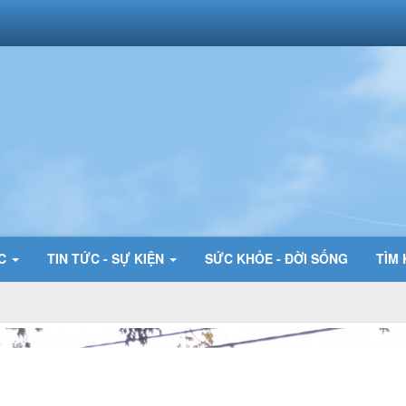
ỨC
TIN TỨC - SỰ KIỆN
SỨC KHỎE - ĐỜI SỐNG
TÌM 