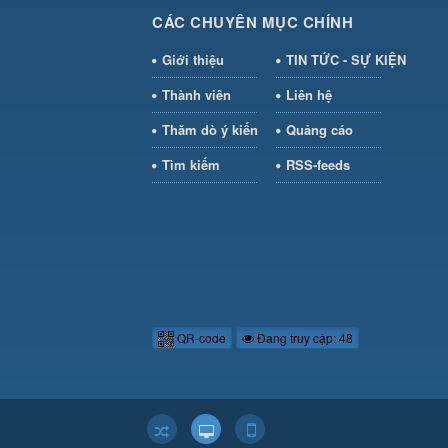
CÁC CHUYÊN MỤC CHÍNH
Giới thiệu
TIN TỨC - SỰ KIỆN
Thành viên
Liên hệ
Thăm dò ý kiến
Quảng cáo
Tìm kiếm
RSS-feeds
QR-code
Đang truy cập: 48