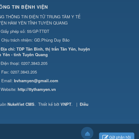
ÔNG TIN BỆNH VIỆN
G THÔNG TIN ĐIỆN TỬ TRUNG TÂM Y TẾ
YỆN HÀM YÊN TỈNH TUYÊN QUANG
Giấy phép số: 55/GP-TTĐT
Chịu trách nhiệm:
GĐ.Phùng Duy Bảo
Địa chỉ:
TDP Tân Bình, thị trấn Tân Yên, huyện
 Yên - tỉnh Tuyên Quang
Điện thoại:
0207.3843.205
Fax:
0207.3843.205
Email:
bvhamyen@gmail.com
Website:
http://ttythamyen.vn
guồn
NukeViet CMS
.
Thiết kế bởi
VNPT
.
|
Điều
Gửi phản hồi