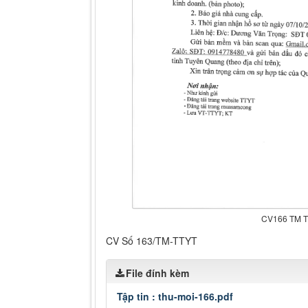
CV166 TM 
CV Số 163/TM-TTYT
File đính kèm
Tập tin :
thu-moi-166.pdf