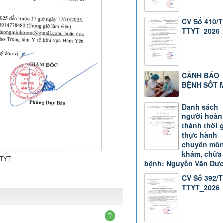
CV Số 410/
TTYT_2026
CẢNH BÁO
BỆNH SỐT 
Danh sách
người hoàn
thành thời 
thực hành
chuyên mô
khám, chữa
TTYT
bệnh: Nguyễn Văn Dư
CV Số 392/
TTYT_2026