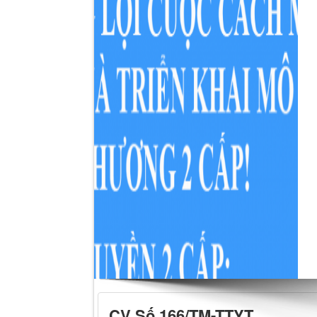
CV Số 166/TM-TTYT