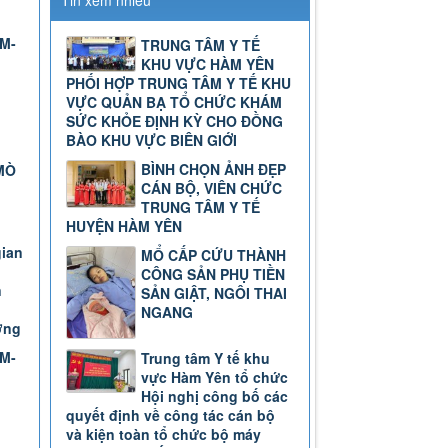
Tin xem nhiều
TM-
TRUNG TÂM Y TẾ
KHU VỰC HÀM YÊN
PHỐI HỢP TRUNG TÂM Y TẾ KHU
VỰC QUẢN BẠ TỔ CHỨC KHÁM
SỨC KHỎE ĐỊNH KỲ CHO ĐỒNG
BÀO KHU VỰC BIÊN GIỚI
BÌNH CHỌN ẢNH ĐẸP
MÒ
CÁN BỘ, VIÊN CHỨC
TRUNG TÂM Y TẾ
HUYỆN HÀM YÊN
gian
MỔ CẤP CỨU THÀNH
CÔNG SẢN PHỤ TIỀN
n
SẢN GIẬT, NGÔI THAI
NGANG
ơng
TM-
Trung tâm Y tế khu
vực Hàm Yên tổ chức
Hội nghị công bố các
quyết định về công tác cán bộ
và kiện toàn tổ chức bộ máy