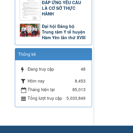
ĐÁP ỨNG YÊU CẦU
LÀ CƠ SỞ THỰC
HÀNH
Đại hội Đảng bộ
Trung tâm Y tế huyện
Hàm Yên lần thứ XVIII
Thống kê
Đang truy cập
48
Hôm nay
8,453
Tháng hiện tại
85,013
Tổng lượt truy cập
5,033,849