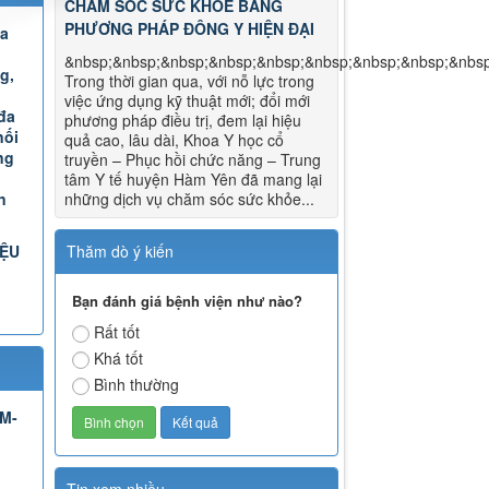
CHĂM SÓC SỨC KHỎE BẰNG
PHƯƠNG PHÁP ĐÔNG Y HIỆN ĐẠI
Đa
&nbsp;&nbsp;&nbsp;&nbsp;&nbsp;&nbsp;&nbsp;&nbsp;&nbs
g,
Trong thời gian qua, với nỗ lực trong
việc ứng dụng kỹ thuật mới; đổi mới
đa
phương pháp điều trị, đem lại hiệu
nối
quả cao, lâu dài, Khoa Y học cổ
ng
truyền – Phục hồi chức năng – Trung
tâm Y tế huyện Hàm Yên đã mang lại
n
những dịch vụ chăm sóc sức khỏe...
IỆU
Thăm dò ý kiến
Bạn đánh giá bệnh viện như nào?
Rất tốt
Khá tốt
Bình thường
TM-