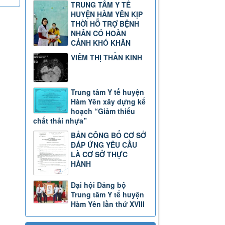
TRUNG TÂM Y TẾ
HUYỆN HÀM YÊN KỊP
THỜI HỖ TRỢ BỆNH
NHÂN CÓ HOÀN
CẢNH KHÓ KHĂN
VIÊM THỊ THẦN KINH
Trung tâm Y tế huyện
Hàm Yên xây dựng kế
hoạch “Giảm thiểu
chất thải nhựa”
BẢN CÔNG BỐ CƠ SỞ
ĐÁP ỨNG YÊU CẦU
LÀ CƠ SỞ THỰC
HÀNH
Đại hội Đảng bộ
Trung tâm Y tế huyện
Hàm Yên lần thứ XVIII