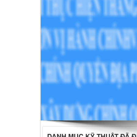
DANH MỤC KỸ THUẬT ĐÃ 