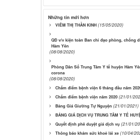
Những tin mới hơn
(15/05/2020)
VIÊM THỊ THẦN KINH
QĐ v/v kiện toàn Ban chỉ đạo phòng, chống d
Hàm Yên
(08/08/2020)
Phòng Dân Số Trung Tâm Y tế huyện Hàm Yên
corona
(08/08/2020)
Chấm điểm bệnh viện 6 tháng đầu năm 202
(21/01/20
Chấm điểm bệnh viện năm 2020
(21/01/2021)
Bảng Giá Giường Tự Nguyện
BẢNG GIÁ DỊCH VỤ TRUNG TÂM Y TẾ HUY
(21/01/2
Quyết định phê duyệt giá dịch vụ
(10/04/20
Thông báo khám sức khoẻ lái xe