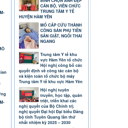
BÌNH CHỌN ẢNH ĐẸP
CÁN BỘ, VIÊN CHỨC
TRUNG TÂM Y TẾ
TM-
HUYỆN HÀM YÊN
MỔ CẤP CỨU THÀNH
CÔNG SẢN PHỤ TIỀN
SẢN GIẬT, NGÔI THAI
NGANG
MÒ
Trung tâm Y tế khu
vực Hàm Yên tổ chức
Hội nghị công bố các
quyết định về công tác cán bộ
gian
và kiện toàn tổ chức bộ máy
Trung tâm Y tế khu vực Hàm Yên
n
Hội nghị tuyên
ơng
truyền, học tập, quán
triệt, triển khai các
TM-
nghị quyết của Bộ Chính trị;
nghị quyết Đại hội Đại biểu Đảng
bộ tỉnh Tuyên Quang lần thứ
nhất nhiệm kỳ 2025 – 2030