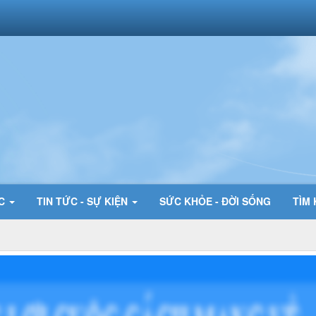
ỨC
TIN TỨC - SỰ KIỆN
SỨC KHỎE - ĐỜI SỐNG
TÌM 