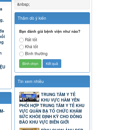
&nbsp;
Đa
Thăm dò ý kiến
g,
đa
Bạn đánh giá bệnh viện như nào?
nối
Rất tốt
ng
Khá tốt
n
Bình thường
IỆU
Tin xem nhiều
TRUNG TÂM Y TẾ
KHU VỰC HÀM YÊN
PHỐI HỢP TRUNG TÂM Y TẾ KHU
TM-
VỰC QUẢN BẠ TỔ CHỨC KHÁM
SỨC KHỎE ĐỊNH KỲ CHO ĐỒNG
BÀO KHU VỰC BIÊN GIỚI