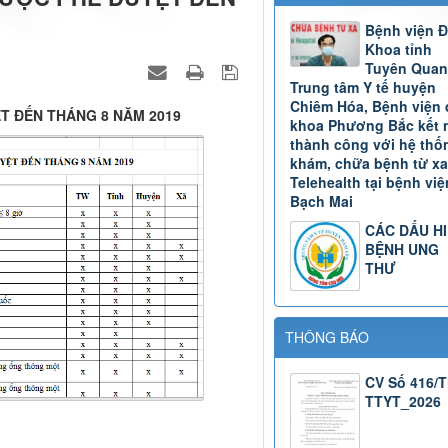
Bệnh viện 
Khoa tỉnh
Tuyên Quan
Trung tâm Y tế huyện
Chiêm Hóa, Bệnh viện 
T ĐẾN THÁNG 8 NĂM 2019
khoa Phương Bắc kết 
thành công với hệ thố
khám, chữa bệnh từ xa
Telehealth tại bệnh việ
Bạch Mai
CÁC DẤU H
BỆNH UNG
THƯ
THÔNG BÁO
CV Số 416/
TTYT_2026