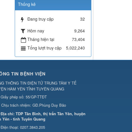
Thống kê
Đang truy cập
32
Hôm nay
9,264
Tháng hiện tại
73,404
Tổng lượt truy cập
5,022,240
ÔNG TIN BỆNH VIỆN
G THÔNG TIN ĐIỆN TỬ TRUNG TÂM Y TẾ
YỆN HÀM YÊN TỈNH TUYÊN QUANG
Giấy phép số: 55/GP-TTĐT
Chịu trách nhiệm:
GĐ.Phùng Duy Bảo
Địa chỉ:
TDP Tân Bình, thị trấn Tân Yên, huyện
 Yên - tỉnh Tuyên Quang
Điện thoại:
0207.3843.205