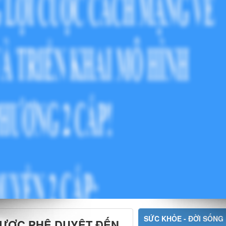
SỨC KHỎE - ĐỜI SỐNG
ĐƯỢC PHÊ DUYỆT ĐẾN