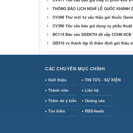
THÔNG BÁO LỊCH NGHỈ LỄ QUỐC KHÁNH 2/
CV398 Thư mời tư vấn thầu gói thuốc Gerer
CV396 Yêu cầu báo giá dụng cụ phẫu thuật
BC114 Báo cáo DSĐKTH để cấp CCHN KCB 
QĐ316 vv thành lập tổ thẩm định gói thầu 
CÁC CHUYÊN MỤC CHÍNH
Giới thiệu
TIN TỨC - SỰ KIỆN
Thành viên
Liên hệ
Thăm dò ý kiến
Quảng cáo
Tìm kiếm
RSS-feeds