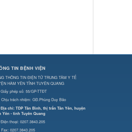
ÔNG TIN BỆNH VIỆN
G THÔNG TIN ĐIỆN TỬ TRUNG TÂM Y TẾ
YỆN HÀM YÊN TỈNH TUYÊN QUANG
Giấy phép số: 55/GP-TTĐT
Chịu trách nhiệm:
GĐ.Phùng Duy Bảo
Địa chỉ:
TDP Tân Bình, thị trấn Tân Yên, huyện
 Yên - tỉnh Tuyên Quang
Điện thoại:
0207.3843.205
Fax:
0207.3843.205