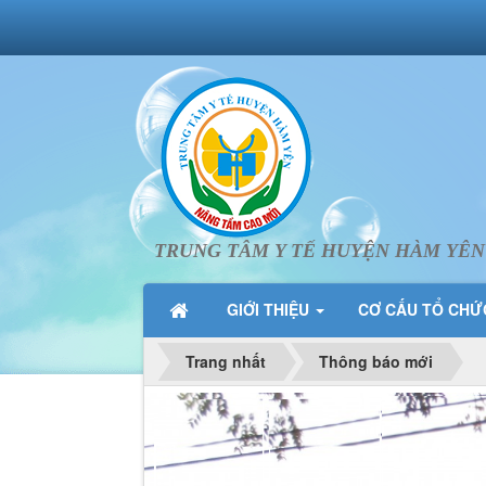
TRUNG TÂM Y TẾ HUYỆN HÀM YÊN
GIỚI THIỆU
CƠ CẤU TỔ CH
Trang nhất
Thông báo mới