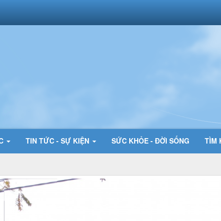
ỨC
TIN TỨC - SỰ KIỆN
SỨC KHỎE - ĐỜI SỐNG
TÌM 