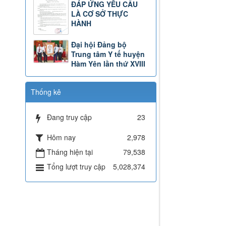
ĐÁP ỨNG YÊU CẦU
LÀ CƠ SỞ THỰC
HÀNH
Đại hội Đảng bộ
Trung tâm Y tế huyện
Hàm Yên lần thứ XVIII
Thống kê
Đang truy cập
23
Hôm nay
2,978
Tháng hiện tại
79,538
Tổng lượt truy cập
5,028,374