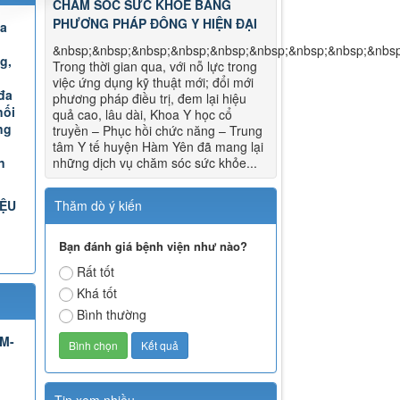
CHĂM SÓC SỨC KHỎE BẰNG
PHƯƠNG PHÁP ĐÔNG Y HIỆN ĐẠI
Đa
&nbsp;&nbsp;&nbsp;&nbsp;&nbsp;&nbsp;&nbsp;&nbsp;&nbs
g,
Trong thời gian qua, với nỗ lực trong
việc ứng dụng kỹ thuật mới; đổi mới
đa
phương pháp điều trị, đem lại hiệu
nối
quả cao, lâu dài, Khoa Y học cổ
ng
truyền – Phục hồi chức năng – Trung
tâm Y tế huyện Hàm Yên đã mang lại
n
những dịch vụ chăm sóc sức khỏe...
IỆU
Thăm dò ý kiến
Bạn đánh giá bệnh viện như nào?
Rất tốt
Khá tốt
Bình thường
TM-