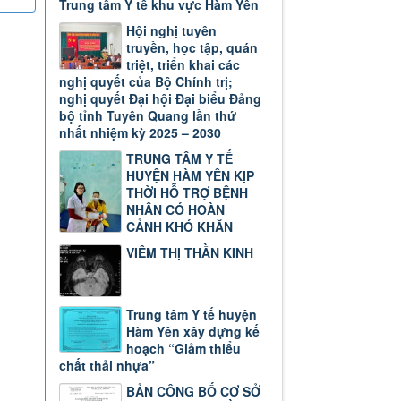
Trung tâm Y tế khu vực Hàm Yên
Hội nghị tuyên
truyền, học tập, quán
triệt, triển khai các
nghị quyết của Bộ Chính trị;
nghị quyết Đại hội Đại biểu Đảng
bộ tỉnh Tuyên Quang lần thứ
nhất nhiệm kỳ 2025 – 2030
TRUNG TÂM Y TẾ
HUYỆN HÀM YÊN KỊP
THỜI HỖ TRỢ BỆNH
NHÂN CÓ HOÀN
CẢNH KHÓ KHĂN
VIÊM THỊ THẦN KINH
Trung tâm Y tế huyện
Hàm Yên xây dựng kế
hoạch “Giảm thiểu
chất thải nhựa”
BẢN CÔNG BỐ CƠ SỞ