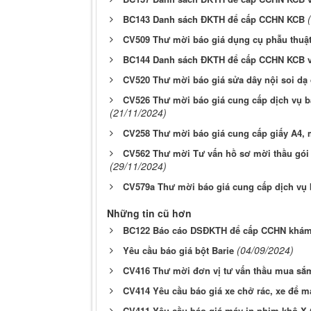
BC143 Danh sách ĐKTH để cấp CCHN KCB
CV509 Thư mời báo giá dụng cụ phẫu thuật
BC144 Danh sách ĐKTH để cấp CCHN KCB 
CV520 Thư mời báo giá sửa dây nội soi d
CV526 Thư mời báo giá cung cấp dịch vụ b
(21/11/2024)
CV258 Thư mời báo giá cung cấp giấy A4, 
CV562 Thư mời Tư vấn hồ sơ mời thầu gói 
(29/11/2024)
CV579a Thư mời báo giá cung cấp dịch vụ 
Những tin cũ hơn
BC122 Báo cáo DSĐKTH để cấp CCHN khám
(04/09/2024)
Yêu cầu báo giá bột Barie
CV416 Thư mời đơn vị tư vấn thầu mua sắm 
CV414 Yêu cầu báo giá xe chở rác, xe để m
CV411 Yêu cầu báo giá máy in phim khô X