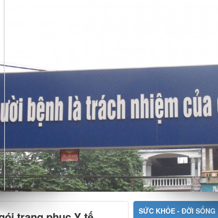
SỨC KHỎE - ĐỜI SỐNG
ói trang phục Y tế