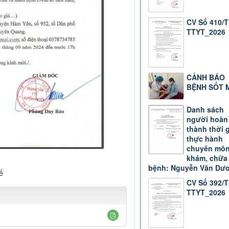
CV Số 410/
TTYT_2026
CẢNH BÁO
BỆNH SỐT 
Danh sách
người hoàn
thành thời 
thực hành
chuyên mô
khám, chữa
bệnh: Nguyễn Văn Dư
ế
CV Số 392/
TTYT_2026