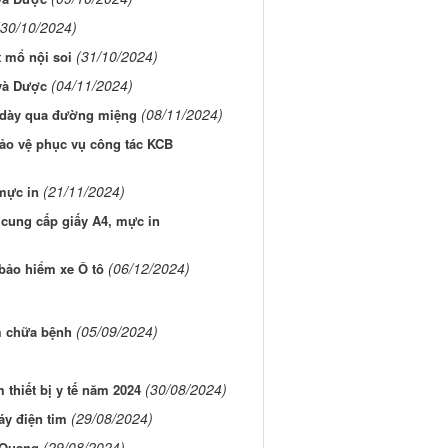
(30/10/2024)
(31/10/2024)
 mổ nội soi
(04/11/2024)
và Dược
(08/11/2024)
ạ dày qua đường miệng
ảo vệ phục vụ công tác KCB
(21/11/2024)
mực in
cung cấp giấy A4, mực in
(06/12/2024)
bảo hiểm xe Ô tô
(05/09/2024)
 chữa bệnh
(30/08/2024)
thiết bị y tế năm 2024
(29/08/2024)
áy điện tim
(29/08/2024)
-Quang