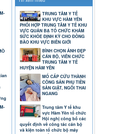
Tin xem nhiều
TM-
TRUNG TÂM Y TẾ
KHU VỰC HÀM YÊN
PHỐI HỢP TRUNG TÂM Y TẾ KHU
VỰC QUẢN BẠ TỔ CHỨC KHÁM
SỨC KHỎE ĐỊNH KỲ CHO ĐỒNG
BÀO KHU VỰC BIÊN GIỚI
BÌNH CHỌN ẢNH ĐẸP
MÒ
CÁN BỘ, VIÊN CHỨC
TRUNG TÂM Y TẾ
HUYỆN HÀM YÊN
gian
MỔ CẤP CỨU THÀNH
CÔNG SẢN PHỤ TIỀN
n
SẢN GIẬT, NGÔI THAI
NGANG
ơng
TM-
Trung tâm Y tế khu
vực Hàm Yên tổ chức
Hội nghị công bố các
quyết định về công tác cán bộ
và kiện toàn tổ chức bộ máy