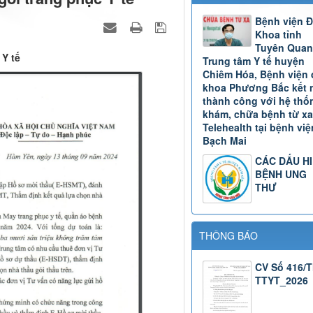
Bệnh viện 
Khoa tỉnh
Tuyên Quan
 Y tế
Trung tâm Y tế huyện
Chiêm Hóa, Bệnh viện 
khoa Phương Bắc kết 
thành công với hệ thố
khám, chữa bệnh từ xa
Telehealth tại bệnh việ
Bạch Mai
CÁC DẤU H
BỆNH UNG
THƯ
THÔNG BÁO
CV Số 416/
TTYT_2026