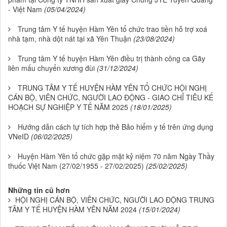
- Việt Nam
(05/04/2024)
Trung tâm Y tế huyện Hàm Yên tổ chức trao tiền hỗ trợ xoá
nhà tạm, nhà dột nát tại xã Yên Thuận
(23/08/2024)
Trung tâm Y tế huyện Hàm Yên điều trị thành công ca Gãy
liên mấu chuyển xương đùi
(31/12/2024)
TRUNG TÂM Y TẾ HUYỆN HÀM YÊN TỔ CHỨC HỘI NGHỊ
CÁN BỘ, VIÊN CHỨC, NGƯỜI LAO ĐỘNG - GIAO CHỈ TIÊU KẾ
HOẠCH SỰ NGHIỆP Y TẾ NĂM 2025
(18/01/2025)
Hướng dẫn cách tự tích hợp thẻ Bảo hiểm y tế trên ứng dụng
VNeID
(06/02/2025)
Huyện Hàm Yên tổ chức gặp mặt kỷ niệm 70 năm Ngày Thầy
thuốc Việt Nam (27/02/1955 - 27/02/2025)
(25/02/2025)
Những tin cũ hơn
HỘI NGHỊ CÁN BỘ, VIÊN CHỨC, NGƯỜI LAO ĐỘNG TRUNG
TÂM Y TẾ HUYỆN HÀM YÊN NĂM 2024
(15/01/2024)