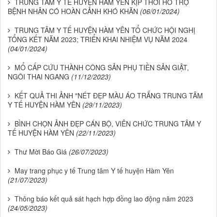
TRUNG TÂM Y TẾ HUYỆN HÀM YÊN KỊP THỜI HỖ TRỢ
BỆNH NHÂN CÓ HOÀN CẢNH KHÓ KHĂN
(06/01/2024)
TRUNG TÂM Y TẾ HUYỆN HÀM YÊN TỔ CHỨC HỘI NGHỊ
TỔNG KẾT NĂM 2023; TRIỂN KHAI NHIỆM VỤ NĂM 2024
(04/01/2024)
MỔ CẤP CỨU THÀNH CÔNG SẢN PHỤ TIỀN SẢN GIẬT,
NGÔI THAI NGANG
(11/12/2023)
KẾT QUẢ THI ẢNH "NÉT ĐẸP MÀU ÁO TRẮNG TRUNG TÂM
Y TẾ HUYỆN HÀM YÊN
(29/11/2023)
BÌNH CHỌN ẢNH ĐẸP CÁN BỘ, VIÊN CHỨC TRUNG TÂM Y
TẾ HUYỆN HÀM YÊN
(22/11/2023)
Thư Mời Báo Giá
(26/07/2023)
May trang phục y tế Trung tâm Y tế huyện Hàm Yên
(21/07/2023)
Thông báo kết quả sát hạch hợp đồng lao động năm 2023
(24/05/2023)