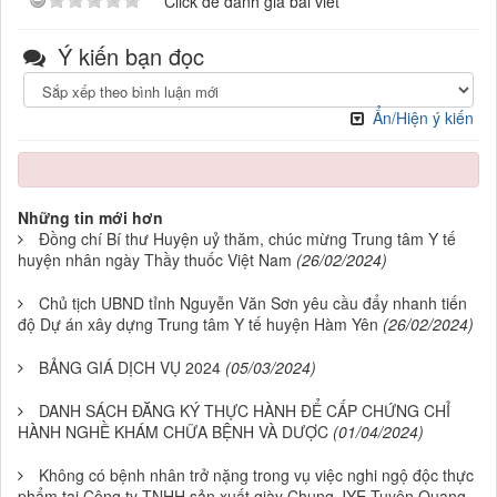
Click để đánh giá bài viết
Ý kiến bạn đọc
Ẩn/Hiện ý kiến
Những tin mới hơn
Đồng chí Bí thư Huyện uỷ thăm, chúc mừng Trung tâm Y tế
huyện nhân ngày Thầy thuốc Việt Nam
(26/02/2024)
Chủ tịch UBND tỉnh Nguyễn Văn Sơn yêu cầu đẩy nhanh tiến
độ Dự án xây dựng Trung tâm Y tế huyện Hàm Yên
(26/02/2024)
BẢNG GIÁ DỊCH VỤ 2024
(05/03/2024)
DANH SÁCH ĐĂNG KÝ THỰC HÀNH ĐỂ CẤP CHỨNG CHỈ
HÀNH NGHỀ KHÁM CHỮA BỆNH VÀ DƯỢC
(01/04/2024)
Không có bệnh nhân trở nặng trong vụ việc nghi ngộ độc thực
phẩm tại Công ty TNHH sản xuất giày Chung JYE Tuyên Quang